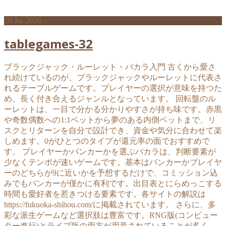
20
Jul 2026
tablegames-32
ブラックジャック・ルーレット・バカラ入門 古くから愛さ
れ続けているのが、ブラックジャックやルーレットに代表さ
れるテーブルゲームです。プレイヤーの選択が意味を持つた
め、長く付き合えるジャンルとなっています。 回転盤のル
ーレットは、一目で分かる分かりやすさが持ち味です。赤黒
や奇数偶数への1:1ベットから夢のある内側ベットまで、リ
スクとリターンを自分で設計でき、資金や気分に合わせて楽
しめます。0がひとつのタイプが還元率の面でおすすめで
す。 プレイヤーかバンカーかを選ぶバカラは、判断要素が
少なくテンポが速いゲームです。基本はバンカーかプレイヤ
ーのどちらが9に近いかを予想するだけで、コミッション込
みでもバンカーが僅かに有利です。出目表とにらめっこする
時間も愛好者を惹きつける要素です。各サイトの解説は
https://fukuoka-shihou.com/に掲載されています。 さらに、多
彩な派生ゲームなど選択肢は豊富です。RNG版(コンピュー
ター進行)とライブ版の両方が用意されていることが多く、