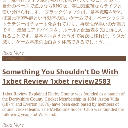
自分のペースで遊ぶならRNG版、雰囲気重視ならライブと
使い分けられます。 ブラックジャックは、基本戦略を守れ
ば還元率99%超という効率の良いゲームです。ベーシックス
トラテジーはチャート化されており、再現性が高いのが魅力
です。 最後にアドバイスを、ルールと配当表を先に頭に入
れることです。基本を押さえたうえで実践に移れば、ミスが
減り、ゲーム本来の面白さを体感できるでしょう。...
Read More
25
May 2026
Something You Shouldn’t Do With
1xbet Review 1xbet review2583
1xbet Review Explained Derby County was founded as a branch of
the Derbyshire County Cricket Membership in 1884; Aston Villa
(1874) and Everton (1876) have been each based by members of
church cricket teams. The Melbourne Soccer Club was founded the
following year, and Wills and...
Read More